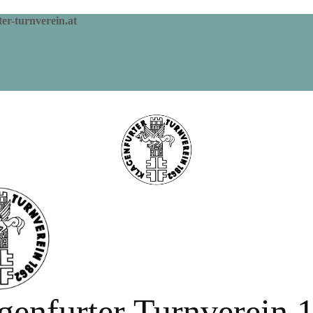
er-turnverein.at
genfurter Turnverein 